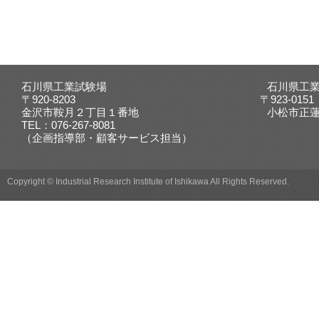
令和7年度石川イノベーション促進セミナー（7月17
2025.06.19
た。
デジタル活用ものづくり支援センター ロボット講演
2025.05.15
た。
石川県工業試験場 石川県工業試験場九
〒920-8203 〒923-0151
４月１日発行の技術ニュース
を掲載しました。
2025.04.01
金沢市鞍月２丁目１番地 小松市正蓮寺町は
TEL：076-267-8081
（企画指導部・顧客サービス担当）
試験手数料等のオンライン決済
を開始します。
2025.04.01
Copyright © Industrial Research Institute of Ishikawa All Rights Reserved.