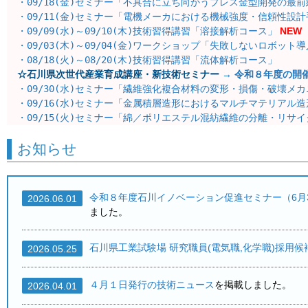
・
09/18(金)セミナー
「不具合に立ち向かうプレス金型開発の最前
・
09/11(金)セミナー
「電機メーカにおける機械強度・信頼性設計
・
09/09(水)～09/10(木)技術習得講習
「溶接解析コース」
NEW
・
09/03(木)～09/04(金)ワークショップ
「失敗しないロボット導
・
08/18(火)～08/20(木)技術習得講習
「流体解析コース」
☆石川県次世代産業育成講座・新技術セミナー
→ 令和８年度の開催
・
09/30(水)セミナー
「繊維強化複合材料の変形・損傷・破壊メカ
・
09/16(水)セミナー
「金属積層造形におけるマルチマテリアル造
・
09/15(火)セミナー
「綿／ポリエステル混紡繊維の分離・リサイ
・
09/10(木)セミナー
「信号高速化におけるマイクロ波信号分析装
・
お知らせ
09/02(水)セミナー
「難メッキ材への前処理技術と密着性向上の
・
08/27(木)セミナー
「はんだ材料の動向と実装現場の課題～品質
・
08/25(火)セミナー
「熱分解ガスクロマトグラフ質量分析計によ
・
08/24(月)セミナー
「工場を改善するインダストリアルエンジニ
令和８年度石川イノベーション促進セミナー（6月30
2026.06.01
・
08/19(水)セミナー
「石川県の産業課題解決に貢献する接着・界
ました。
・
08/07(金)セミナー
「ナレッジグラフを活用したLLMとRAGの
石川県工業試験場 研究職員(電気職,化学職)採用
2026.05.25
４月１日発行の技術ニュース
を掲載しました。
2026.04.01