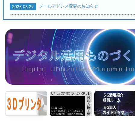
メールアドレス変更のお知らせ
2026.03.27
石川県工業試験場 研究職員(電気職,繊維職,化学職
2026.03.02
会計年度任用職員を募集します。
→終了しました
2026.01.07
１月１日発行の技術ニュース
を掲載しました。
2026.01.01
１０月１日発行の技術ニュース
を掲載しました。
2025.10.01
石川県工業試験場研究職員採用候補者(電気職、繊
2025.09.16
工業試験場メールマガジンの配信を始めます！
配
2025.07.01
７月１日発行の技術ニュース
を掲載しました。
2025.07.01